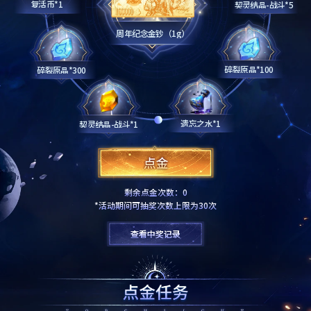
恭喜猎人8119****0433获得周年纪念金钞（1g）
复活币*1
契灵结晶-战斗*5
恭喜猎人5540****2257获得周年纪念金钞（1g）
周年纪念金钞（1g）
恭喜猎人7725****2528获得周年纪念金钞（1g）
碎裂原晶*100
碎裂原晶*300
遗忘之水*1
契灵结晶-战斗*1
剩余点金次数：
0
*活动期间可抽奖次数上限为30次
查看中奖记录
查看中奖记录