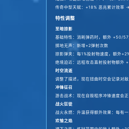
传奇中型天赋：+18% 恶兆累计效率 →
特性调整
至暗掠影
基础特性：消耗弹药时，额外 +50/57/
掷地无声：新增+2弹射次数
掠影弹夹：每1%投射物速度，额外+2%/2
绝境迫近：远程攻击直射投射物额外 +46/
时空流逝
调整了描述，现在扭曲时空会记录对敌
冲锋征召
游击战术：现在自毁程序冲锋速度会正
战火狂徒
战火永燃：升温获得额外效果：每有一层
欢愉之焰
裙下之臣：炼狱范围内的敌人额外 +30