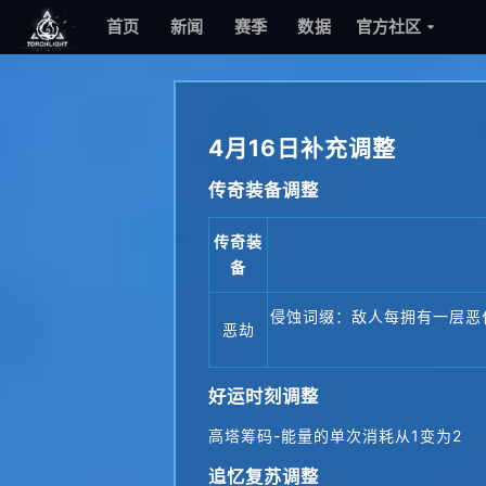
首页
新闻
赛季
数据
官方社区
4月16日补充调整
传奇装备调整
传奇装
备
侵蚀词缀：敌人每拥有一层恶化，额
恶劫
好运时刻
调整
高塔筹码-能量的单次消耗从1变为2
追忆复苏调整