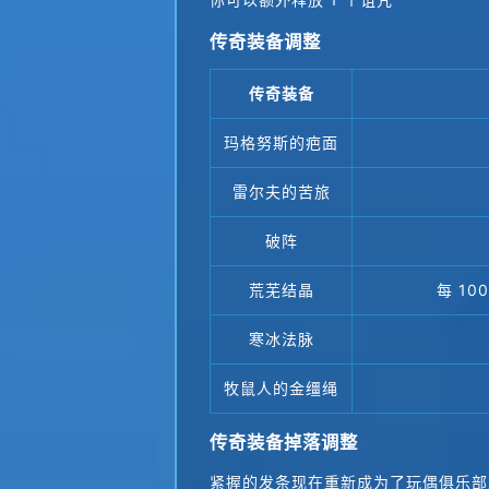
传奇装备调整
传奇装备
玛格努斯的疤面
雷尔夫的苦旅
破阵
荒芜结晶
每 10
寒冰法脉
牧鼠人的金缰绳
传奇装备掉落调整
紧握的发条现在重新成为了玩偶俱乐部